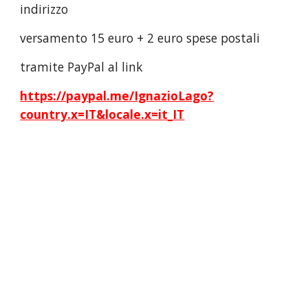
indirizzo
versamento 15 euro + 2 euro spese postali
tramite PayPal al link
https://paypal.me/IgnazioLago?
country.x=IT&locale.x=it_IT