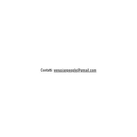
Contatti:
venusianpeople@gmail.com
Concorsiletterari.info
Temperino rosso edizioni