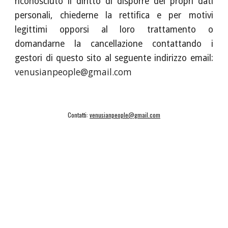
riconosciuto il diritto di disporre dei propri dati
personali, chiederne la rettifica e per motivi
legittimi opporsi al loro trattamento o
domandarne la cancellazione contattando i
gestori di questo sito al seguente indirizzo email:
venusianpeople@gmail.com
Contatti:
venusianpeople@gmail.com
Concorsiletterari.info
Temperino rosso edizioni