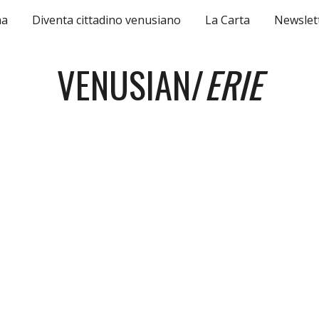
ma
Diventa cittadino venusiano
La Carta
Newslet
ip to main content
Skip to navigat
VENUSIAN/
ERIE