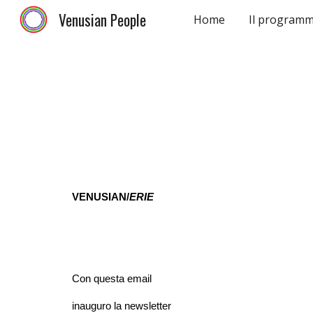
Venusian People
Home
Il program
Sk
VENUSIAN/
ERIE
Con questa email
inauguro la newsletter