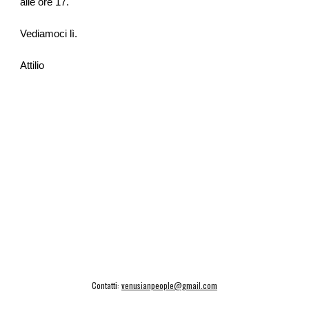
alle ore 17.
Vediamoci lì.
Attilio
Contatti:
venusianpeople@gmail.com