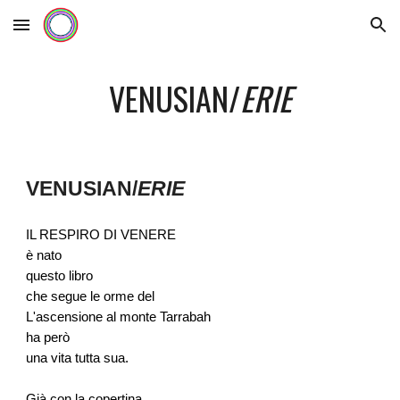
Skip to main content
Skip to navigation
VENUSIAN/
ERIE
VENUSIAN/
ERIE
IL RESPIRO DI VENERE
è nato
questo libro
che segue le orme del
L'ascensione al monte Tarrabah
ha però
una vita tutta sua.
Già con la copertina