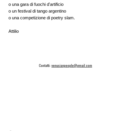
o una gara di fuochi d'artificio
o un festival di tango argentino
o una competizione di poetry slam.
Attilio
Contatti:
venusianpeople@gmail.com
Concorsiletterari.info
Temperino rosso edizioni